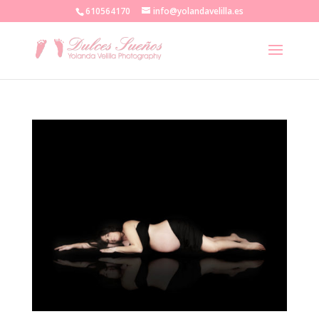
610564170
info@yolandavelilla.es