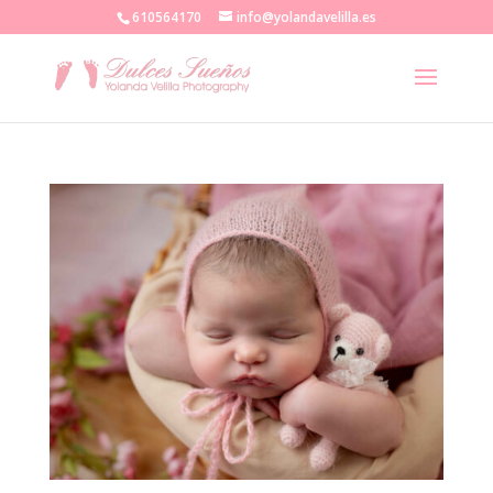
610564170
info@yolandavelilla.es